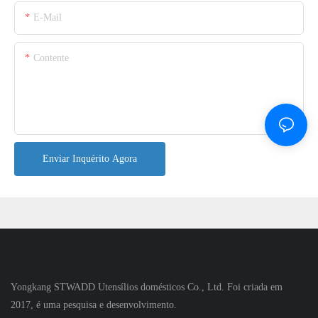
E-Mail
Contente
Enviar Inquérito Agora
Yongkang STWADD Utensílios domésticos Co., Ltd. Foi criada em
2017, é uma pesquisa e desenvolvimento.