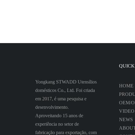
dupla
tempe
QUICK
Yongkang STWADD Utensílios
HOME
domésticos Co., Ltd. Foi criada
PROD
em 2017, é uma pesquisa e
OEM/
desenvolvimento.
VIDEO
Aproveitando 15 anos de
NEWS
experiência no setor de
ABOUT
fabricação para exportação, com