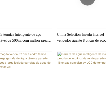
a térmica inteligente de aço
China Selection Ineedu incrível
dável de 500ml com melhor preço
vendedor quente 8 onças de aço
leção da China
inoxidável isolado em formato d
caneca de vinho1