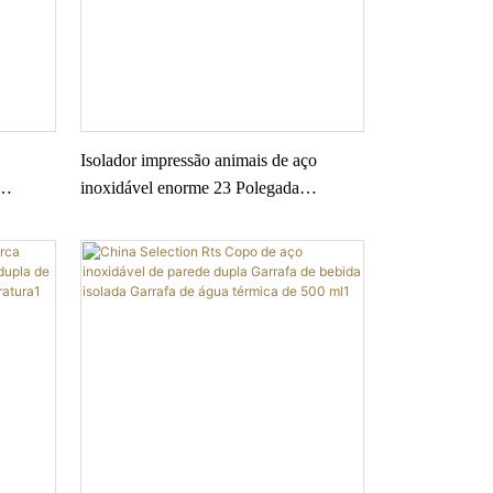
Isolador impressão animais de aço
inoxidável enorme 23 Polegada
e ovo
licenciado galo pode garrafa copo vácuo
garrafa térmica impressão carta galo
botlet