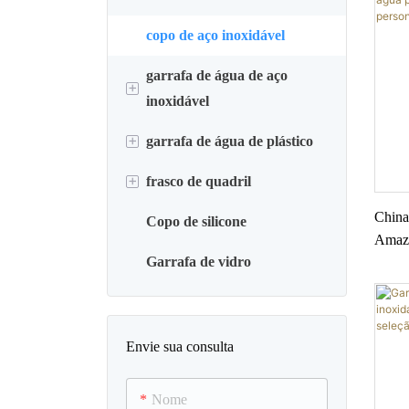
copo de aço inoxidável
garrafa de água de aço
+
inoxidável
+
garrafa de água de plástico
eletrodoméstico
+
frasco de quadril
jarro de plástico
China 
Copo de silicone
garrafa de água esportiva
frasco de quadril de aço
Amazi
inoxidável
Garrafa de vidro
de ág
cor p
garrafa térmica de água
frasco de uísque
Envie sua consulta
Nome