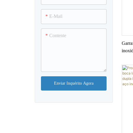
E-Mail
Contente
Garraf
inoxi
da se
Enviar Inquérito Agora