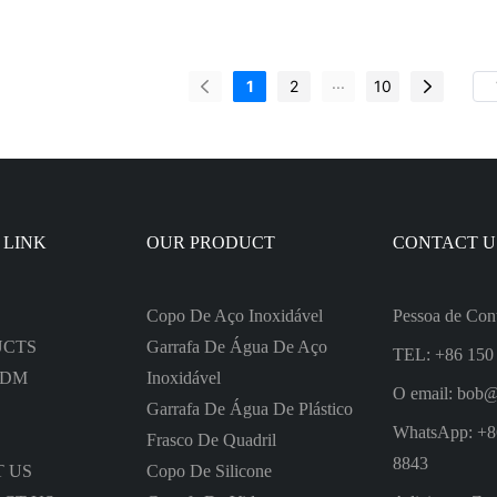
 de 16 onças com display LCD de
a granel Ineedu
ratura
...
1
2
10
 LINK
OUR PRODUCT
CONTACT U
Copo De Aço Inoxidável
Pessoa de Con
UCTS
Garrafa De Água De Aço
TEL: +86 150
ODM
Inoxidável
O email:
bob@
Garrafa De Água De Plástico
WhatsApp: +8
Frasco De Quadril
8843
 US
Copo De Silicone