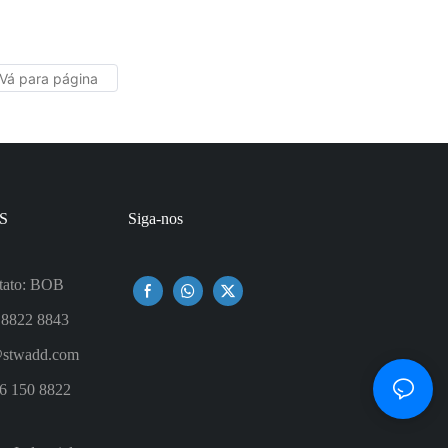
Água Copo Bebendo Caneca Colorida
Aço Inoxidável China
S
Siga-nos
tato: BOB
 8822 8843
stwadd.com
6 150 8822