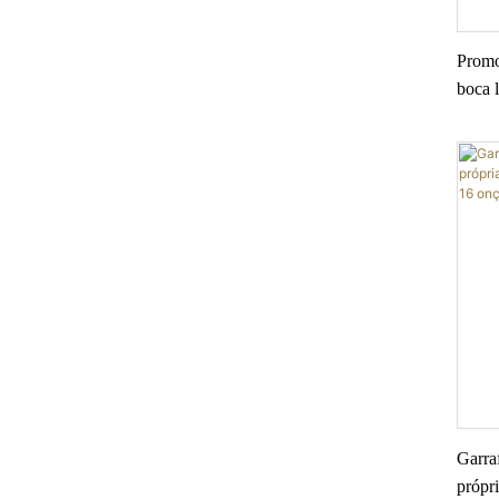
Promo
boca l
parede
de ág
Garraf
própr