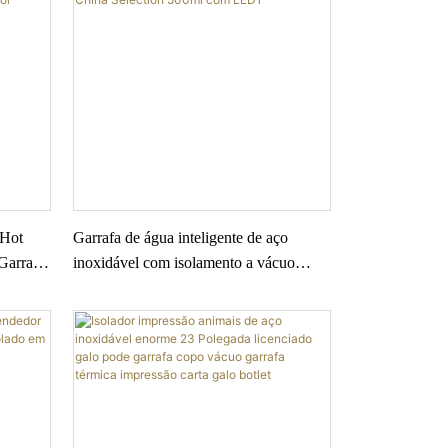
 Hot
Garrafa de água inteligente de aço
Garrafas
inoxidável com isolamento a vácuo
a com
duplo da China Selection 500ml com
LED1