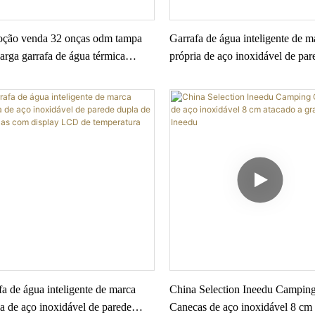
ção venda 32 onças odm tampa
Garrafa de água inteligente de m
arga garrafa de água térmica
própria de aço inoxidável de par
 dupla boca larga isolada garrafas
dupla de 16 onças com display
ua de aço inoxidável
temperatura1
a de água inteligente de marca
China Selection Ineedu Campin
ia de aço inoxidável de parede
Canecas de aço inoxidável 8 cm