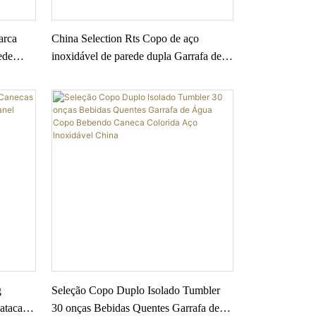
arca
China Selection Rts Copo de aço
ede
inoxidável de parede dupla Garrafa de
 LCD de
bebida isolada Garrafa de água térmica
de 500 ml1
g
Seleção Copo Duplo Isolado Tumbler
 atacado
30 onças Bebidas Quentes Garrafa de