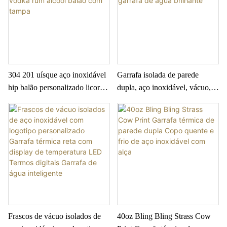
304 201 uísque aço inoxidável
Garrafa isolada de parede
hip balão personalizado licor
dupla, aço inoxidável, vácuo,
flagon vodka rum álcool balão
boca média, glitter, strass,
com tampa
garrafa de água brilhante
Frascos de vácuo isolados de
40oz Bling Bling Strass Cow