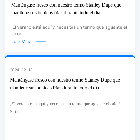
Manténgase fresco con nuestro termo Stanley Dupe que
mantiene sus bebidas frías durante todo el día.
¡El verano está aquí y necesitas un termo que aguante el
calor!
Si tu
Leer Más
’
Hemos estado mirando una taza Stanley por su increíble
aislamiento,
’
2024
12
18
Tenemos el engaño perfecto para ti a una fracción del
precio.
Manténgase fresco con nuestro termo Stanley Dupe que
mantiene sus bebidas frías durante todo el día.
¡El verano está aquí y necesitas un termo que aguante el calor!
Si tu
’
Hemos estado mirando una taza Stanley por su increíble
aislamiento,