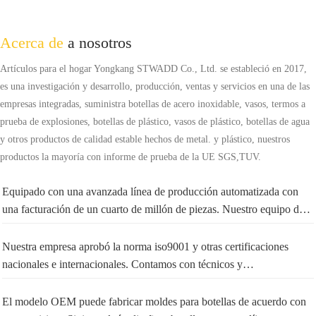
Acerca de
a nosotros
Artículos para el hogar Yongkang STWADD Co., Ltd. se estableció en 2017,
es una investigación y desarrollo, producción, ventas y servicios en una de las
empresas integradas, suministra botellas de acero inoxidable, vasos, termos a
prueba de explosiones, botellas de plástico, vasos de plástico, botellas de agua
y otros productos de calidad estable hechos de metal. y plástico, nuestros
productos la mayoría con informe de prueba de la UE SGS,TUV.
Equipado con una avanzada línea de producción automatizada con
una facturación de un cuarto de millón de piezas. Nuestro equipo de
diseño brinda servicios ODM y OEM; puede consultar sus requisitos
de compra en nuestro centro de servicio al cliente. Nuestros productos
Nuestra empresa aprobó la norma iso9001 y otras certificaciones
siguen estrictamente los estándares de calidad alimentaria de la UE y
nacionales e internacionales. Contamos con técnicos y
América, los más vendidos en los mercados europeos y americanos,
administradores experimentados, nos comprometemos a brindar a los
buena calidad, servicio perfecto y entrega rápida es nuestra clave para
clientes productos de calidad, un servicio profesional y precios
El modelo OEM puede fabricar moldes para botellas de acuerdo con
ganar el mercado internacional.