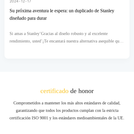
2024
12
17
’
Su próxima aventura le espera: un duplicado de Stanley
Tenemos el engaño perfecto para ti a una fracción del precio.
diseñado para durar
Si amas a Stanley’Gracias al diseño robusto y al excelente
rendimiento, usted’¡Te encantará nuestra alternativa asequible que
ofrece la misma durabilidad, aislamiento y diseño elegante que
anhelas!
certificado
de honor
Comprometidos a mantener los más altos estándares de calidad,
garantizando que todos los productos cumplan con la estricta
certificación ISO 9001 y los estándares medioambientales de la UE.