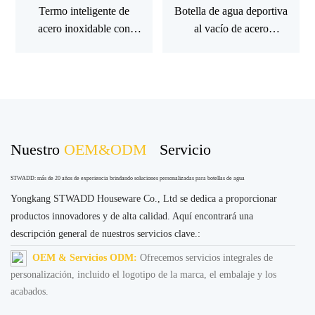
Termo inteligente de
Botella de agua deportiva
acero inoxidable con
al vacío de acero
pantalla LED de
inoxidable para gimnasio,
temperatura, práctico y
termo de viaje, ideal para
práctico.
gimnasios, novedad
Nuestro
OEM&ODM
Servicio
STWADD: más de 20 años de experiencia brindando soluciones personalizadas para botellas de agua
Yongkang STWADD Houseware Co., Ltd se dedica a proporcionar
productos innovadores y de alta calidad. Aquí encontrará una
descripción general de nuestros servicios clave.:
OEM & Servicios ODM:
Ofrecemos servicios integrales de
personalización, incluido el logotipo de la marca, el embalaje y los
acabados.