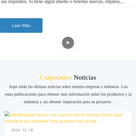
razonables son nuestra principal prioridad. El precio competitivo y el
sus requisitos. Si tiene algún diseño o botellas nuevas, elíjanos,
MOQ bajo pueden hacer que su negocio internacional sea más
tenemos un control de calidad perfecto, un sistema de atención al
destacado. Con nosotros ¡Tu negocio seguro, tu dinero seguro!
cliente y un servicio postventa satisfactorio.
Leer Más
Corporativo
Noticias
Aquí están las últimas noticias sobre nuestra empresa e industria. Lea
estas publicaciones para obtener más información sobre los productos y la
industria y así obtener inspiración para su proyecto.
2024
12
18