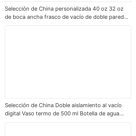
Selección de China personalizada 40 oz 32 oz
de boca ancha frasco de vacío de doble pared
botella de agua deportiva aislada de acero
inoxidable con tapa de pico
Selección de China Doble aislamiento al vacío
digital Vaso termo de 500 ml Botella de agua
inteligente de acero inoxidable con pantalla LED
de temperatura