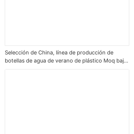
Selección de China, línea de producción de
botellas de agua de verano de plástico Moq bajo,
botella de agua con tapa de paja, botella de agua
para deportes al aire libre, plástico 2022