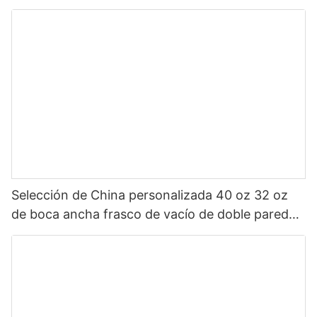
Sanrio de dibujos animados portátil para niños
Selección de China personalizada 40 oz 32 oz
de boca ancha frasco de vacío de doble pared
botella de agua deportiva aislada de acero
inoxidable con tapa de pico