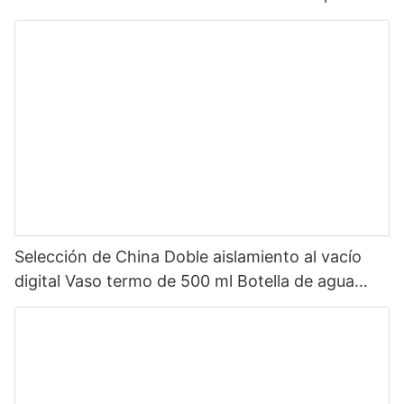
botella de agua deportiva aislada de acero
inoxidable con tapa de pico
Selección de China Doble aislamiento al vacío
digital Vaso termo de 500 ml Botella de agua
inteligente de acero inoxidable con pantalla LED
de temperatura