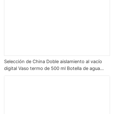
inoxidable con tapa de pico
Selección de China Doble aislamiento al vacío
digital Vaso termo de 500 ml Botella de agua
inteligente de acero inoxidable con pantalla LED
de temperatura