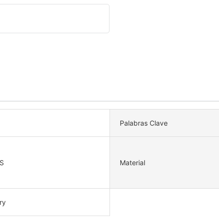
Palabras Clave
S
Material
ry