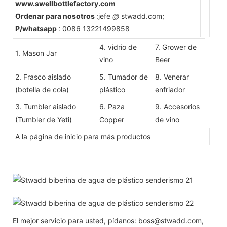
www.swellbottlefactory.com
Ordenar para nosotros
:jefe
@
stwadd.com;
P/whatsapp
:
0086 13221499858
4. vidrio de
7. Grower de
1. Mason Jar
vino
Beer
2. Frasco aislado
5. Tumador de
8. Venerar
(botella de cola)
plástico
enfriador
3. Tumbler aislado
6. Paza
9. Accesorios
(Tumbler de Yeti)
Copper
de vino
A la página de inicio para más productos
El mejor servicio para usted, pídanos: boss@stwadd.com,