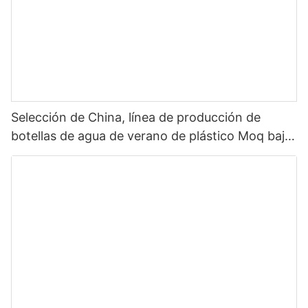
Selección de China, línea de producción de
botellas de agua de verano de plástico Moq bajo,
botella de agua con tapa de paja, botella de agua
para deportes al aire libre, plástico 2022