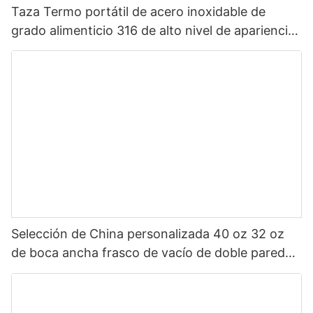
Taza Termo portátil de acero inoxidable de
grado alimenticio 316 de alto nivel de apariencia
Sanrio de dibujos animados portátil para niños
Selección de China personalizada 40 oz 32 oz
de boca ancha frasco de vacío de doble pared
botella de agua deportiva aislada de acero
inoxidable con tapa de pico