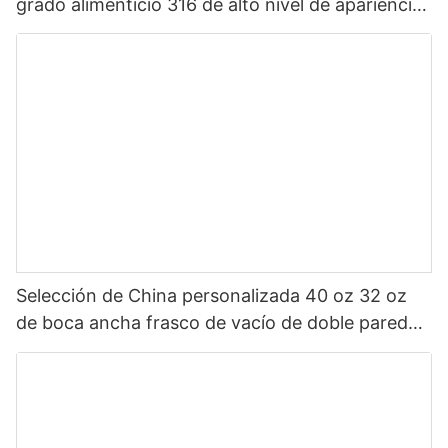
grado alimenticio 316 de alto nivel de apariencia
Sanrio de dibujos animados portátil para niños
Selección de China personalizada 40 oz 32 oz
de boca ancha frasco de vacío de doble pared
botella de agua deportiva aislada de acero
inoxidable con tapa de pico