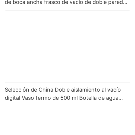
de boca ancha frasco de vacío de doble pared
botella de agua deportiva aislada de acero
inoxidable con tapa de pico
Selección de China Doble aislamiento al vacío
digital Vaso termo de 500 ml Botella de agua
inteligente de acero inoxidable con pantalla LED
de temperatura