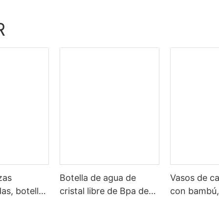
R
zas
Botella de agua de
Vasos de ca
as, botella
cristal libre de Bpa de
con bambú, 
ristal para
bambú de la tapa
por mayor, 
cristal,
protectora del silicón
personalizad