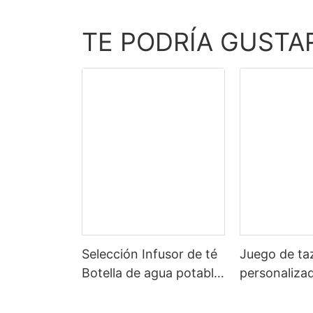
TE PODRÍA GUSTA
Selección Infusor de té
Juego de ta
Botella de agua potable
personalizad
Sin Bpa Venta al por
de agua de c
mayor Vidrio portátil de
beber, Color 