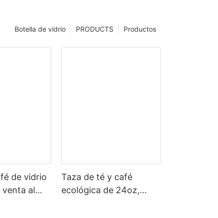
Botella de vidrio
PRODUCTS
Productos
fé de vidrio
Taza de té y café
venta al
ecológica de 24oz,
Navidad,
botella de agua de
o, brillo
cristal, funda