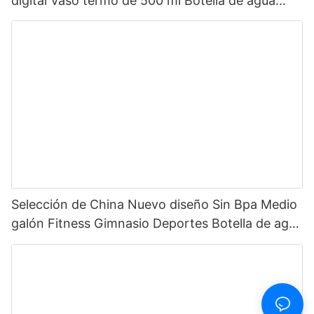
digital Vaso termo de 500 ml Botella de agua
inteligente de acero inoxidable con pantalla LED
de temperatura
Selección de China Nuevo diseño Sin Bpa Medio
galón Fitness Gimnasio Deportes Botella de agua
motivacional de plástico transparente con
marcador de tiempo y pajita