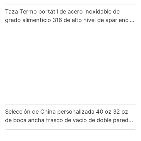
Taza Termo portátil de acero inoxidable de
grado alimenticio 316 de alto nivel de apariencia
Sanrio de dibujos animados portátil para niños
Selección de China personalizada 40 oz 32 oz
de boca ancha frasco de vacío de doble pared
botella de agua deportiva aislada de acero
inoxidable con tapa de pico