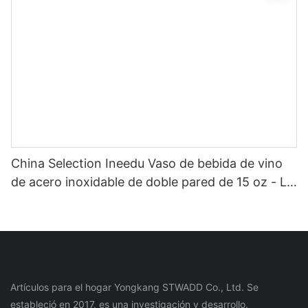
China Selection Ineedu Vaso de bebida de vino
de acero inoxidable de doble pared de 15 oz - La
mejor mamá de todos los tiempos con
calcomanía de agua con toque de limón, efecto
dorado real sin costura
Artículos para el hogar Yongkang STWADD Co., Ltd. Se
estableció en 2017, es una investigación y desarrollo.