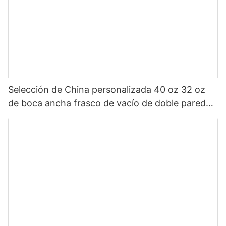
Selección de China personalizada 40 oz 32 oz
de boca ancha frasco de vacío de doble pared
botella de agua deportiva aislada de acero
inoxidable con tapa de pico