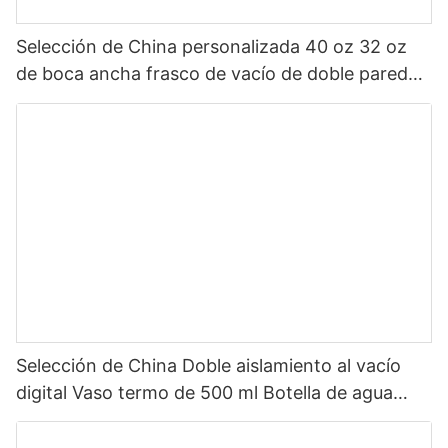
Selección de China personalizada 40 oz 32 oz
de boca ancha frasco de vacío de doble pared
botella de agua deportiva aislada de acero
inoxidable con tapa de pico
Selección de China Doble aislamiento al vacío
digital Vaso termo de 500 ml Botella de agua
inteligente de acero inoxidable con pantalla LED
de temperatura