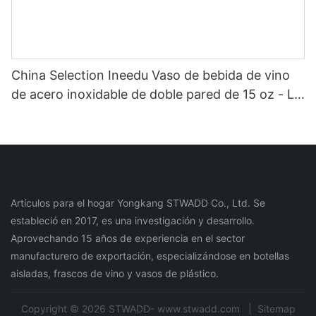
China Selection Ineedu Vaso de bebida de vino
de acero inoxidable de doble pared de 15 oz - La
mejor mamá de todos los tiempos con
calcomanía de agua con toque de limón, efecto
dorado real sin costura
Artículos para el hogar Yongkang STWADD Co., Ltd. Se
estableció en 2017, es una investigación y desarrollo.
Aprovechando 15 años de experiencia en el sector
manufacturero de exportación, especializándose en botellas
aisladas, frascos de vino y vasos de plástico.
Copyright © 2026 STWADD- www.stwadd.com |
Sitemap