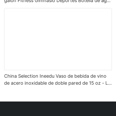
galón Fitness Gimnasio Deportes Botella de agua
motivacional de plástico transparente con
marcador de tiempo y pajita
China Selection Ineedu Vaso de bebida de vino
de acero inoxidable de doble pared de 15 oz - La
mejor mamá de todos los tiempos con
calcomanía de agua con toque de limón, efecto
dorado real sin costura