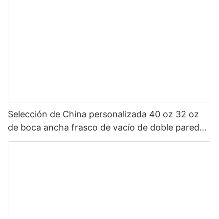
Selección de China personalizada 40 oz 32 oz
de boca ancha frasco de vacío de doble pared
botella de agua deportiva aislada de acero
inoxidable con tapa de pico