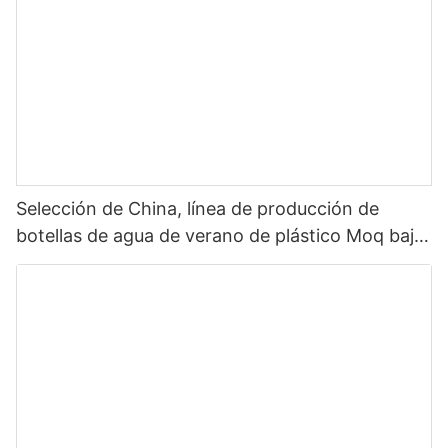
Selección de China, línea de producción de
botellas de agua de verano de plástico Moq bajo,
botella de agua con tapa de paja, botella de agua
para deportes al aire libre, plástico 2022