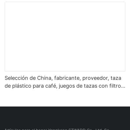
de fugas personalizada de 32oz con marcador
de tiempo suministro multicolor
Selección de China, fabricante, proveedor, taza
de plástico para café, juegos de tazas con filtro
de acero inoxidable para botella de agua de café
y té