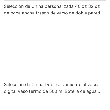
Selección de China personalizada 40 oz 32 oz
de boca ancha frasco de vacío de doble pared
botella de agua deportiva aislada de acero
inoxidable con tapa de pico
Selección de China Doble aislamiento al vacío
digital Vaso termo de 500 ml Botella de agua
inteligente de acero inoxidable con pantalla LED
de temperatura