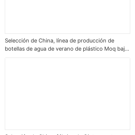
Selección de China, línea de producción de
botellas de agua de verano de plástico Moq bajo,
botella de agua con tapa de paja, botella de agua
para deportes al aire libre, plástico 2022