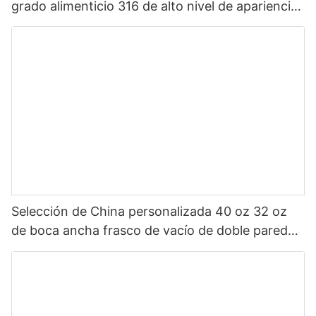
grado alimenticio 316 de alto nivel de apariencia
Sanrio de dibujos animados portátil para niños
Selección de China personalizada 40 oz 32 oz
de boca ancha frasco de vacío de doble pared
botella de agua deportiva aislada de acero
inoxidable con tapa de pico