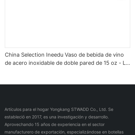
China Selection Ineedu Vaso de bebida de vino
de acero inoxidable de doble pared de 15 oz - La
mejor mamá de todos los tiempos con
calcomanía de agua con toque de limón, efecto
dorado real sin costura
Artículos para el hogar Yongkang STWADD Co., Ltd. Se
estableció en 2017, es una investigación y desarrollo.
Aprovechando 15 años de experiencia en el sector
manufacturero de exportación, especializándose en botellas