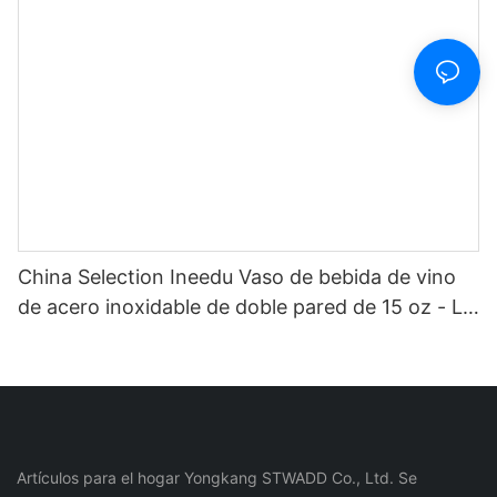
marcador de tiempo y pajita
China Selection Ineedu Vaso de bebida de vino
de acero inoxidable de doble pared de 15 oz - La
mejor mamá de todos los tiempos con
calcomanía de agua con toque de limón, efecto
dorado real sin costura
Artículos para el hogar Yongkang STWADD Co., Ltd. Se