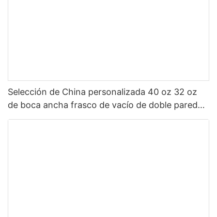
Selección de China personalizada 40 oz 32 oz
de boca ancha frasco de vacío de doble pared
botella de agua deportiva aislada de acero
inoxidable con tapa de pico