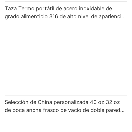
Taza Termo portátil de acero inoxidable de
grado alimenticio 316 de alto nivel de apariencia
Sanrio de dibujos animados portátil para niños
Selección de China personalizada 40 oz 32 oz
de boca ancha frasco de vacío de doble pared
botella de agua deportiva aislada de acero
inoxidable con tapa de pico