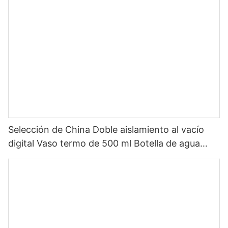
inoxidable con tapa de pico
Selección de China Doble aislamiento al vacío
digital Vaso termo de 500 ml Botella de agua
inteligente de acero inoxidable con pantalla LED
de temperatura