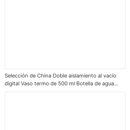
inoxidable con tapa de pico
Selección de China Doble aislamiento al vacío
digital Vaso termo de 500 ml Botella de agua
inteligente de acero inoxidable con pantalla LED
de temperatura