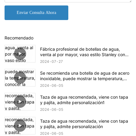
Enviar Consulta Ahora
Recomendado
Fábrica profesional de botellas de agua,
venta al por mayor, vaso estilo Stanley con
asa y tapa a granel.
2024
07
27
Se recomienda una botella de agua de acero
inoxidable, puede mostrar la temperatura,
conocer la temperatura del agua en la botella,
2024
06
05
¡segura y práctica!
Taza de agua recomendada, viene con tapa
y pajita, admite personalización1
2024
06
05
Taza de agua recomendada, viene con tapa
y pajita, admite personalización
2024
06
05