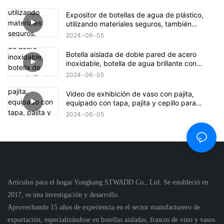
Expositor de botellas de agua de plástico,
utilizando materiales seguros, también
brindamos servicios personalizados.
2024
06
05
Botella aislada de doble pared de acero
inoxidable, botella de agua brillante con
purpurina y boca media al vacío
2024
06
05
Video de exhibición de vaso con pajita,
equipado con tapa, pajita y cepillo para
pajita, admite personalización2
2024
06
05
Artículos para el hogar Yongkang STWADD Co., Ltd. Se estableció en
2017, es una investigación y desarrollo.
Aprovechando 15 años de experiencia en el sector manufacturero de
exportación, especializándose en botellas aisladas, frascos de vino y vasos