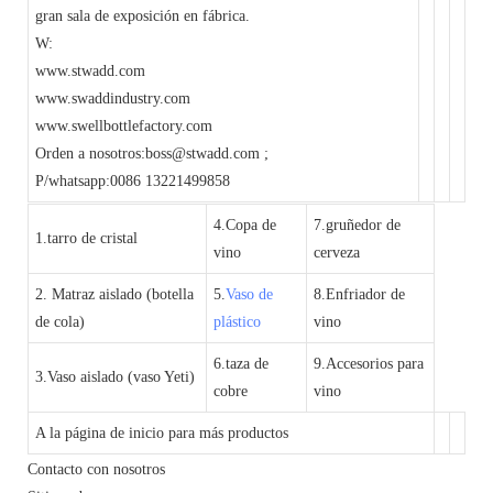
gran sala de exposición en fábrica.
W:
www.stwadd.com
www.swaddindustry.com
www.swellbottlefactory.com
Orden a nosotros:boss@stwadd.com ;
P/whatsapp:0086 13221499858
4.Copa de
7.gruñedor de
1.tarro de cristal
vino
cerveza
2. Matraz aislado (botella
5.
Vaso de
8.Enfriador de
de cola)
plástico
vino
6.taza de
9.Accesorios para
3.Vaso aislado (vaso Yeti)
cobre
vino
A la página de inicio para más productos
Contacto con nosotros