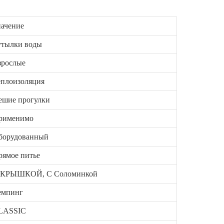
начение
утылки воды
зрослые
еплоизоляция
ешие прогулки
рименимо
борудованный
рямое питье
 КРЫШКОЙ, С Соломинкой
емпинг
LASSIC