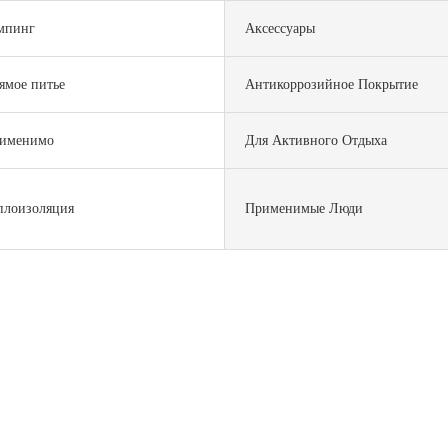
мпинг
Аксессуары
ямое питье
Антикоррозийное Покрытие
именимо
Для Активного Отдыха
плоизоляция
Применимые Люди