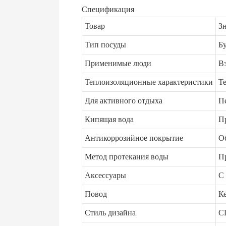
Спецификация
Товар
З
Тип посуды
Б
Применимые люди
В
Теплоизоляционные характеристики
Т
Для активного отдыха
П
Кипящая вода
П
Антикоррозийное покрытие
О
Метод протекания воды
П
Аксессуары
С
Повод
К
Стиль дизайна
C