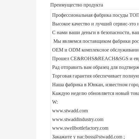
Преимущество продукта
Профессиональная фабрика посуды ТОП-
Высокое качество и лучший сервис-это 
С нами ваши деньги в безопасности, ва
Мы являемся поставщиком фабрики ро
OEM и ODM комплексное обслуживание 
Прошел CE&ROHS&REACH&SGS и евро
Рад отправить вам образец для подтвер
Торговая гарантия обеспечивает полную
Наша фабрика в Юнкан, известном горо
Каждую неделю обновляется новый товар
W:
www.stwadd.com
www.stwaddindustry.com
www.swellbottlefactory.com
Закажите у нас:boss@stwadd.com ;