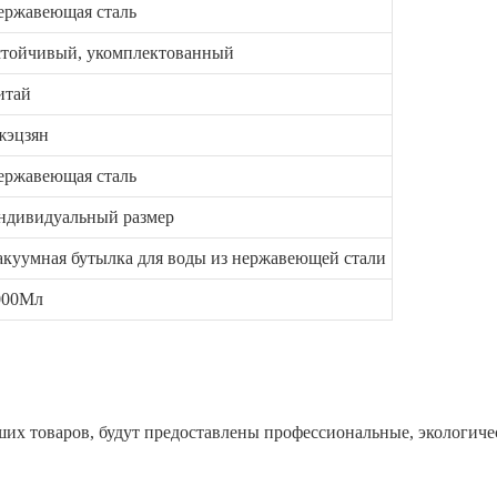
ержавеющая сталь
стойчивый, укомплектованный
итай
жэцзян
ержавеющая сталь
ндивидуальный размер
акуумная бутылка для воды из нержавеющей стали
000Мл
ших товаров, будут предоставлены профессиональные, экологич