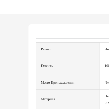
Размер
Ин
Емкость
10
Место Происхождения
Чж
Не
Материал
ст