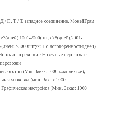
, Д / П, Т / Т, западное соединение, МонейГрам,
):7(дней),1001-2000(штук):8(дней),2001-
9(дней),>3000(штук):По договоренности(дней)
Морские перевозки · Наземные перевозки ·
перевозки
 логотип (Min. Заказ: 1000 комплектов),
ная упаковка (мин. Заказ: 1000
,Графическая настройка (Мин. Заказ: 1000
)