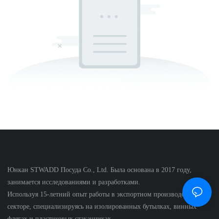
Юнкан STWADD Посуда Co., Ltd. Была основана в 2017 году,
занимается исследованиями и разработками.
Используя 15-летний опыт работы в экспортном производственном
секторе, специализируясь на изолированных бутылках, винных
флягах и пластиковых стаканчиках.