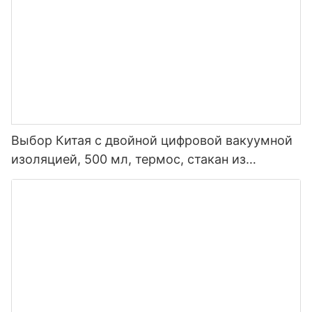
Выбор Китая с двойной цифровой вакуумной
изоляцией, 500 мл, термос, стакан из
нержавеющей стали, умная бутылка для
воды со светодиодным дисплеем
температуры