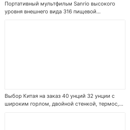
Портативный мультфильм Sanrio высокого
уровня внешнего вида 316 пищевой
нержавеющей стали термос для детей
Выбор Китая на заказ 40 унций 32 унции с
широким горлом, двойной стенкой, термос,
изолированная спортивная бутылка для воды
из нержавеющей стали с крышкой носика