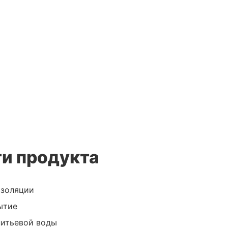
и продукта
изоляции
ытие
питьевой воды