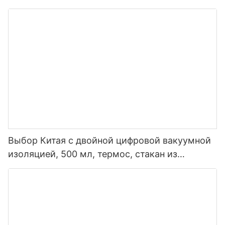
изолированная спортивная бутылка для воды
из нержавеющей стали с крышкой носика
Выбор Китая с двойной цифровой вакуумной
изоляцией, 500 мл, термос, стакан из
нержавеющей стали, умная бутылка для
воды со светодиодным дисплеем
температуры