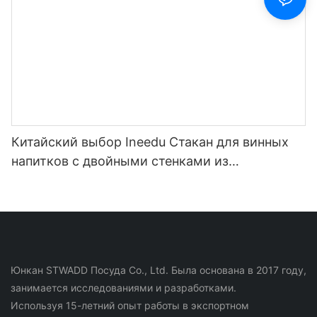
Китайский выбор Ineedu Стакан для винных
напитков с двойными стенками из
нержавеющей стали на 15 унций - лучшая
мама на свете с наклейкой для воды с
лимонным поворотом, эффект настоящего
золота, без шва
Юнкан STWADD Посуда Co., Ltd. Была основана в 2017 году,
занимается исследованиями и разработками.
Используя 15-летний опыт работы в экспортном