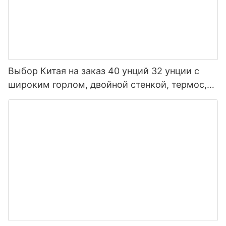
Выбор Китая на заказ 40 унций 32 унции с
широким горлом, двойной стенкой, термос,
изолированная спортивная бутылка для воды
из нержавеющей стали с крышкой носика