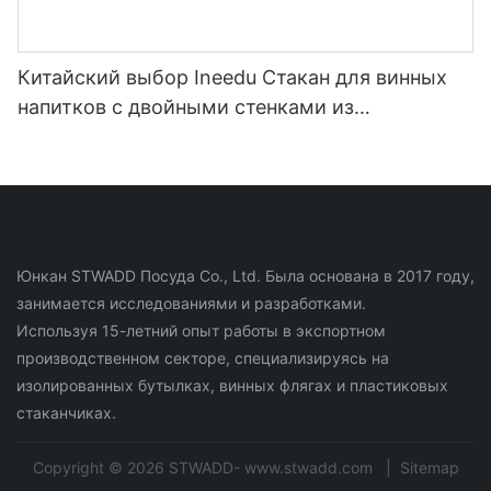
Китайский выбор Ineedu Стакан для винных
напитков с двойными стенками из
нержавеющей стали на 15 унций - лучшая
мама на свете с наклейкой для воды с
лимонным поворотом, эффект настоящего
золота, без шва
Юнкан STWADD Посуда Co., Ltd. Была основана в 2017 году,
занимается исследованиями и разработками.
Используя 15-летний опыт работы в экспортном
производственном секторе, специализируясь на
изолированных бутылках, винных флягах и пластиковых
стаканчиках.
Copyright © 2026 STWADD- www.stwadd.com |
Sitemap