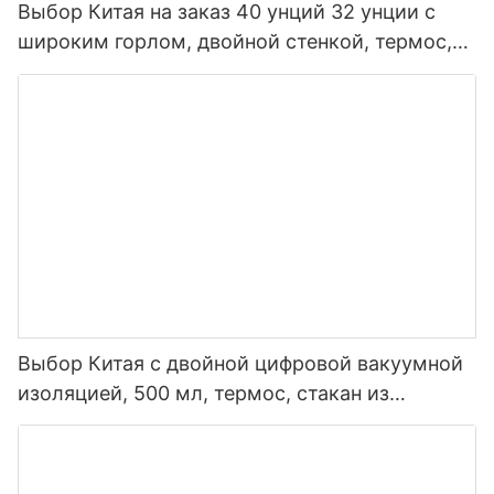
Выбор Китая на заказ 40 унций 32 унции с
широким горлом, двойной стенкой, термос,
изолированная спортивная бутылка для воды
из нержавеющей стали с крышкой носика
Выбор Китая с двойной цифровой вакуумной
изоляцией, 500 мл, термос, стакан из
нержавеющей стали, умная бутылка для
воды со светодиодным дисплеем
температуры