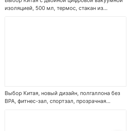
Выбор Китая с двойной цифровой вакуумной
изоляцией, 500 мл, термос, стакан из
нержавеющей стали, умная бутылка для
воды со светодиодным дисплеем
температуры
Выбор Китая, новый дизайн, полгаллона без
BPA, фитнес-зал, спортзал, прозрачная
пластиковая мотивационная бутылка для
воды с маркером времени и соломинкой