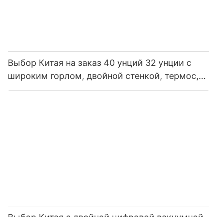
Выбор Китая на заказ 40 унций 32 унции с
широким горлом, двойной стенкой, термос,
изолированная спортивная бутылка для воды
из нержавеющей стали с крышкой носика