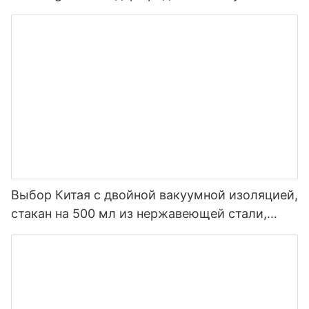
для воды для спорта с соломой и
индивидуальным цветом
Выбор Китая с двойной вакуумной изоляцией,
стакан на 500 мл из нержавеющей стали,
умная бутылка для воды со светодиодом1