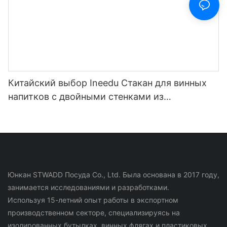
Китайский выбор Ineedu Стакан для винных
напитков с двойными стенками из
нержавеющей стали на 15 унций - лучшая
мама на свете с наклейкой для воды с
лимонным поворотом, эффект настоящего
золота, без шва
Юнкан STWADD Посуда Co., Ltd. Была основана в 2017 году,
занимается исследованиями и разработками.
Используя 15-летний опыт работы в экспортном
производственном секторе, специализируясь на
изолированных бутылках, винных флягах и пластиковых