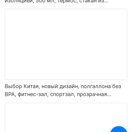
изоляцией, 500 мл, термос, стакан из
нержавеющей стали, умная бутылка для
воды со светодиодным дисплеем
температуры
Выбор Китая, новый дизайн, полгаллона без
BPA, фитнес-зал, спортзал, прозрачная
пластиковая мотивационная бутылка для
воды с маркером времени и соломинкой