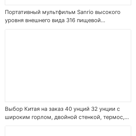
Портативный мультфильм Sanrio высокого
уровня внешнего вида 316 пищевой
нержавеющей стали термос для детей
Выбор Китая на заказ 40 унций 32 унции с
широким горлом, двойной стенкой, термос,
изолированная спортивная бутылка для воды
из нержавеющей стали с крышкой носика