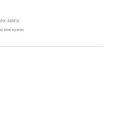
BPX-365FQ
ты мне нужен