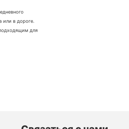
седневного
а или в дороге.
 подходящим для
Связаться с нами