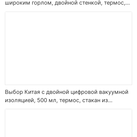
широким горлом, двойной стенкой, термос,
изолированная спортивная бутылка для воды
из нержавеющей стали с крышкой носика
Выбор Китая с двойной цифровой вакуумной
изоляцией, 500 мл, термос, стакан из
нержавеющей стали, умная бутылка для
воды со светодиодным дисплеем
температуры