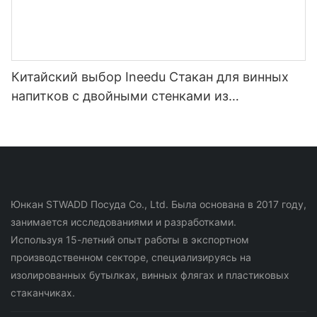
Китайский выбор Ineedu Стакан для винных
напитков с двойными стенками из
нержавеющей стали на 15 унций - лучшая
мама на свете с наклейкой для воды с
лимонным поворотом, эффект настоящего
золота, без шва
Юнкан STWADD Посуда Co., Ltd. Была основана в 2017 году,
занимается исследованиями и разработками.
Используя 15-летний опыт работы в экспортном
производственном секторе, специализируясь на
изолированных бутылках, винных флягах и пластиковых
стаканчиках.