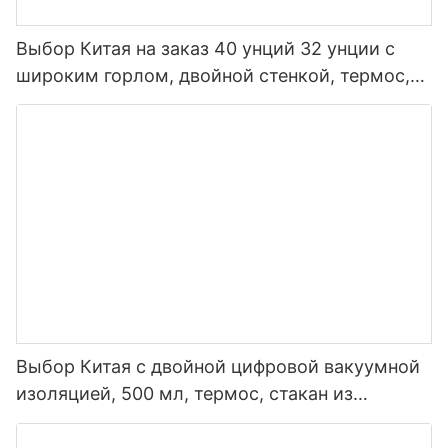
Выбор Китая на заказ 40 унций 32 унции с
широким горлом, двойной стенкой, термос,
изолированная спортивная бутылка для воды
из нержавеющей стали с крышкой носика
Выбор Китая с двойной цифровой вакуумной
изоляцией, 500 мл, термос, стакан из
нержавеющей стали, умная бутылка для
воды со светодиодным дисплеем