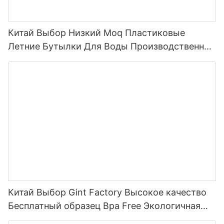
Китай Выбор Низкий Moq Пластиковые
Летние Бутылки Для Воды Производственная
Линия Бутылка Для Воды С Соломенной
Крышкой Спортивная Бутылка Для Воды На
Открытом Воздухе Пластиковая 2022
Китай Выбор Gint Factory Высокое качество
Бесплатный образец Bpa Free Экологичная
пластиковая бутылка для воды из тритана