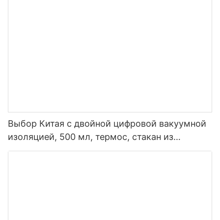
из нержавеющей стали с крышкой носика
Выбор Китая с двойной цифровой вакуумной
изоляцией, 500 мл, термос, стакан из
нержавеющей стали, умная бутылка для
воды со светодиодным дисплеем
температуры