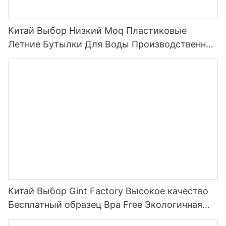
Китай Выбор Низкий Moq Пластиковые
Летние Бутылки Для Воды Производственная
Линия Бутылка Для Воды С Соломенной
Крышкой Спортивная Бутылка Для Воды На
Открытом Воздухе Пластиковая 2022
Китай Выбор Gint Factory Высокое качество
Бесплатный образец Bpa Free Экологичная
пластиковая бутылка для воды из тритана