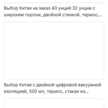
Выбор Китая на заказ 40 унций 32 унции с
широким горлом, двойной стенкой, термос,
изолированная спортивная бутылка для воды
из нержавеющей стали с крышкой носика
Выбор Китая с двойной цифровой вакуумной
изоляцией, 500 мл, термос, стакан из
нержавеющей стали, умная бутылка для
воды со светодиодным дисплеем