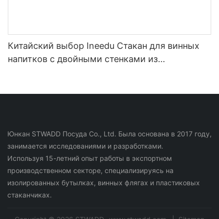
Китайский выбор Ineedu Стакан для винных
напитков с двойными стенками из
нержавеющей стали на 15 унций - лучшая
мама на свете с наклейкой для воды с
лимонным поворотом, эффект настоящего
золота, без шва
Юнкан STWADD Посуда Co., Ltd. Была основана в 2017 году,
занимается исследованиями и разработками.
Используя 15-летний опыт работы в экспортном
производственном секторе, специализируясь на
изолированных бутылках, винных флягах и пластиковых
стаканчиках.