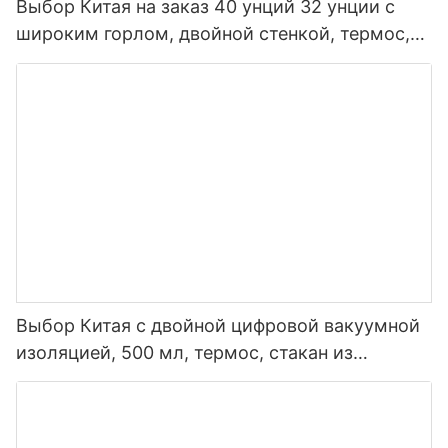
Выбор Китая на заказ 40 унций 32 унции с
широким горлом, двойной стенкой, термос,
изолированная спортивная бутылка для воды
из нержавеющей стали с крышкой носика
Выбор Китая с двойной цифровой вакуумной
изоляцией, 500 мл, термос, стакан из
нержавеющей стали, умная бутылка для
воды со светодиодным дисплеем
температуры